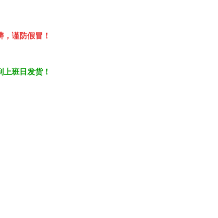
辨，谨防假冒！
到上班日发货！