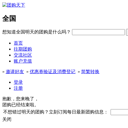
全国
想知道全国明天的团购是什么吗？
首页
往期团购
交流社区
账户充值
»
邀请好友
»
优惠券验证及消费登记
»
简繁转换
登录
注册
抱歉，您来晚了，
团购已经结束啦。
不想错过明天的团购？立刻订阅每日最新团购信息：
关闭