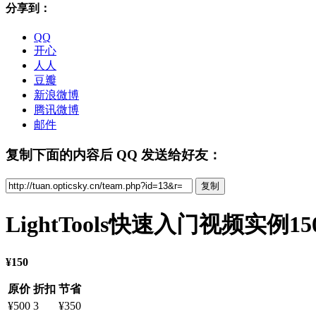
分享到：
QQ
开心
人人
豆瓣
新浪微博
腾讯微博
邮件
复制下面的内容后 QQ 发送给好友：
LightTools快速入门视频实例1
¥150
原价
折扣
节省
¥500
3
¥350