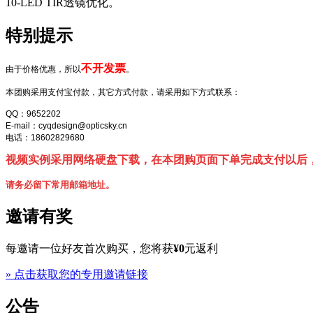
10-LED TIR透镜优化。
特别提示
不开发票
由于价格优惠，所以
。
本团购采用支付宝付款，其它方式付款，请采用如下方式联系：
QQ：9652202
E-mail：cyqdesign@opticsky.cn
电话：18602829680
视频实例采用网络硬盘下载，在本团购页面下单完成支付以后
请务必留下常用邮箱地址。
邀请有奖
每邀请一位好友首次购买，您将获
¥
0
元返利
» 点击获取您的专用邀请链接
公告